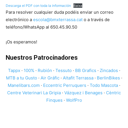
Descarga el PDF con toda la información
Baixa
Para resolver cualquier duda podéis enviar un correo
electrónico a
escola
@bmxterrassa.cat
o a través de
teléfono/WhatsApp al 650.45.90.50
¡Os esperamos!
Nuestros Patrocinadores
Tappx
·
100%
·
Rubión
·
Tessuto
·
BB Grafics
·
Zincados
·
MTB a tu Gusto
·
Air Gráfic
·
Altafit Terrassa
·
BerlinBikes
·
Manelibars.com
·
Eccentric Perruquers
·
Todo Mascota
·
Centre Veterinari La Gripia
·
Vázquez i Benages
·
Cèntric
Finques
·
WolfPro