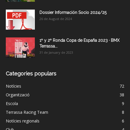
Dossier Información Socio 2024/25
26 de August de 2024
1º y 2º Ronda Copa de España 2023 · BMX
Terrassa...
31 de January de 2023
Categories populars
Notícies
72
Organització
38
Escola
9
Terrassa Racing Team
8
Notícies regionals
6
Club
4