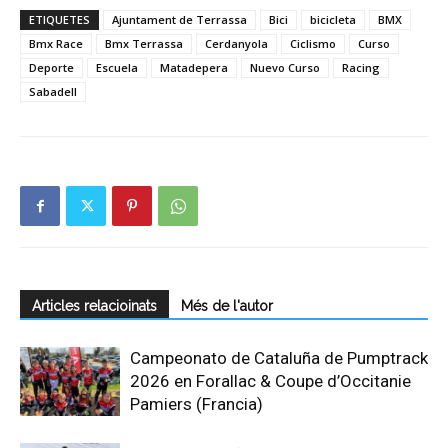
ETIQUETES
Ajuntament de Terrassa
Bici
bicicleta
BMX
Bmx Race
Bmx Terrassa
Cerdanyola
Ciclismo
Curso
Deporte
Escuela
Matadepera
Nuevo Curso
Racing
Sabadell
Articles relacioinats
Més de l'autor
Campeonato de Cataluña de Pumptrack
2026 en Forallac & Coupe d’Occitanie
Pamiers (Francia)