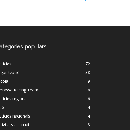
ategories populars
tícies
72
ganització
38
cola
9
errassa Racing Team
8
tícies regionals
6
ub
4
tícies nacionals
4
tivitats al circuit
3