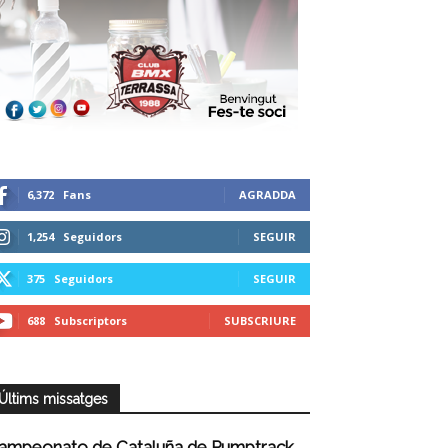
6,372
Fans
AGRADDA
1,254
Seguidors
SEGUIR
375
Seguidors
SEGUIR
688
Subscriptors
SUBSCRIURE
Últims missatges
ampeonato de Cataluña de Pumptrack