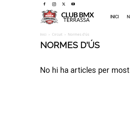
BMX
INICI
N
TERRASSA
Inici
Circuit
Normes d'ús
NORMES D'ÚS
No hi ha articles per most