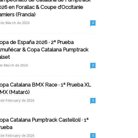
026 en Forallac & Coupe d’Occitanie
amiers (Francia)
 de March de 2026
0
opa de España 2026 · 2ª Prueba
lmuñécar & Copa Catalana Pumptrack
alset
de March de 2026
0
opa Catalana BMX Race · 1ª Prueba XL
MX (Mataró)
 de February de 2026
0
opa Catalana Pumptrack Castellolí · 1ª
rueba
 de February de 2026
0