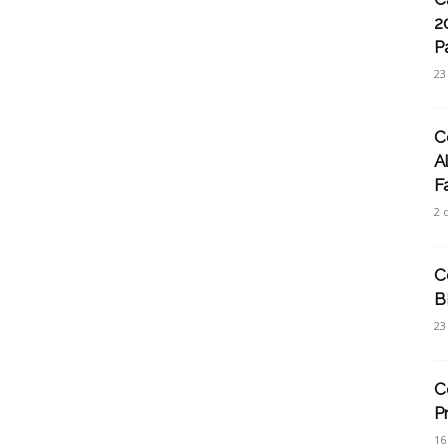
2
P
23
C
A
F
2 
C
B
23
C
P
16