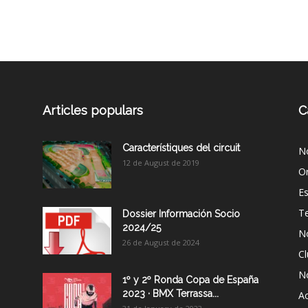
Articles populars
C
Característiques del circuit
No
12 de August de 2019
Or
Es
T
Dossier Información Socio
2024/25
No
26 de August de 2024
Cl
No
1º y 2º Ronda Copa de España
2023 · BMX Terrassa...
Ac