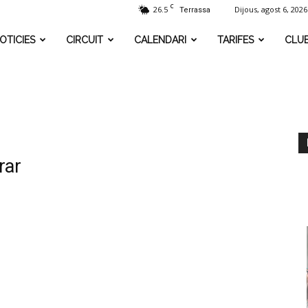
C
26.5
Dijous, agost 6, 2026
Terrassa
OTICIES
CIRCUIT
CALENDARI
TARIFES
CLU
rar