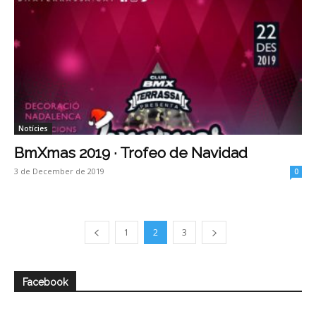
Notícies
BmXmas 2019 · Trofeo de Navidad
3 de December de 2019
0
1
2
3
Facebook